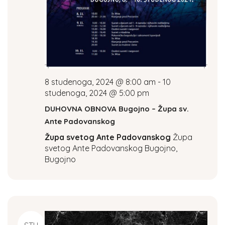
a
t
i
o
8 studenoga, 2024 @ 8:00 am
-
10
n
studenoga, 2024 @ 5:00 pm
DUHOVNA OBNOVA Bugojno – Župa sv.
Ante Padovanskog
Župa svetog Ante Padovanskog
Župa
svetog Ante Padovanskog Bugojno,
Bugojno