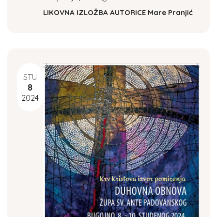
LIKOVNA IZLOŽBA AUTORICE Mare Pranjić
V
i
e
w
STU
8
s
2024
N
a
v
i
g