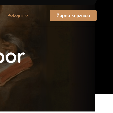
Župna knjižnica
Pokojni
bor