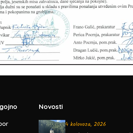
gojno
Novosti
bor
4 kolovoza, 2026