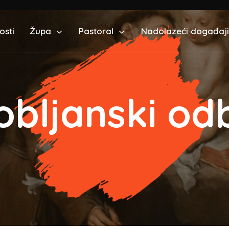
osti
Župa
Pastoral
Nadolazeći događaji
obljanski od