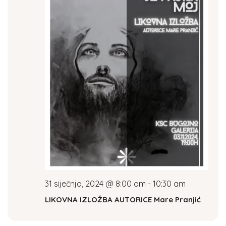
S
s
N
e
a
a
v
i
r
g
c
a
t
h
i
a
o
n
n
d
31 siječnja, 2024 @ 8:00 am
-
10:30 am
LIKOVNA IZLOŽBA AUTORICE Mare Pranjić
V