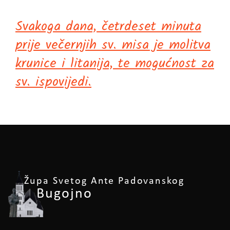
Svakoga dana, četrdeset minuta
prije večernjih sv. misa je molitva
krunice i litanija, te mogućnost za
sv. ispovijedi.