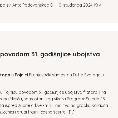
sv. Ante Padovanskog 8. - 10. studenog 2024. Krv
povodom 31. godišnjice ubojstva
toga u Fojnici
Franjevački samostan Duha Svetoga u
u Fojnicu povodom 31. godišnjice ubojstva fratara: Fra
 Leona Migića, samostanskog vikara Program: Srijeda, 13.
usa ispred župne crkve - 9 h – molitva na groblju Karauša
enici i drugi fratri i časne sestre - […]