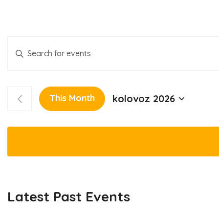
E
Enter
Keyword.
v
Search
for
e
This Month
kolovoz 2026
Events
Select
by
n
date.
Keyword.
t
s
Latest Past Events
S