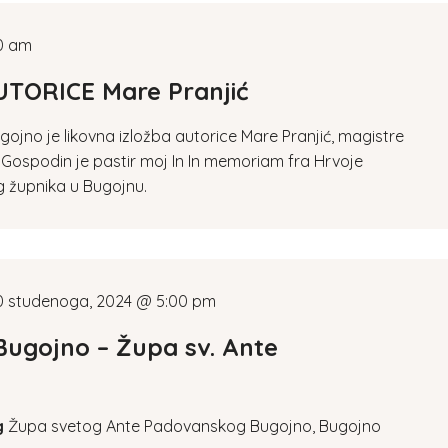
0 am
TORICE Mare Pranjić
ugojno je likovna izložba autorice Mare Pranjić, magistre
 Gospodin je pastir moj In In memoriam fra Hrvoje
 župnika u Bugojnu.
0 studenoga, 2024 @ 5:00 pm
gojno – Župa sv. Ante
g
Župa svetog Ante Padovanskog Bugojno, Bugojno