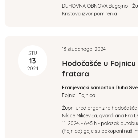
DUHOVNA OBNOVA Bugojno - Župa 
i
Kristova izvor pomirenja
e
w
13 studenoga, 2024
STU
13
s
Hodočašće u Fojnicu 
2024
fratara
N
Franjevački samostan Duha Sve
a
Fojnici, Fojnica
Župni ured organizira hodočašće 
v
Nikice Miličevića, gvardijana Fra
11. 2024. - 6.45 h - polazak autob
i
(Fojnica) gdje su pokopani naši muč