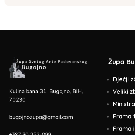
g
a
t
i
Župa Bu
o
Dječji z
n
Kulina bana 31, Bugojno, BiH,
Veliki z
70230
Ministra
Frama 
bugojnozupa@gmail.com
Frama 
+387 30 252-099