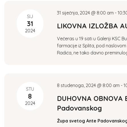
e
31 siječnja, 2024 @ 8:00 am
-
10:3
a
SIJ
31
LIKOVNA IZLOŽBA AU
2024
r
Večeras u 19 sati u Galeriji KSC B
farmacije iz Splita, pod naslovom
c
Radića, ne tako davno preminulog
h
a
8 studenoga, 2024 @ 8:00 am
-
1
STU
n
8
DUHOVNA OBNOVA Bu
2024
d
Padovanskog
Župa svetog Ante Padovansko
V