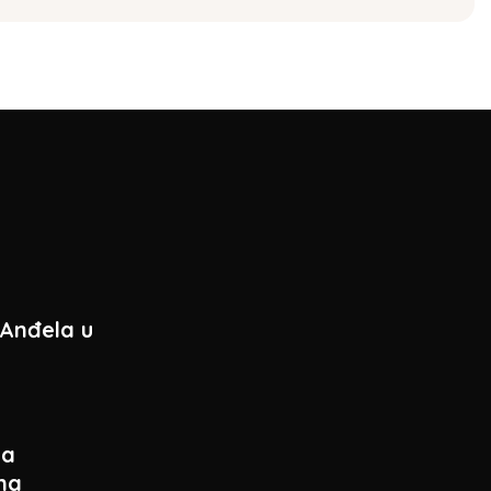
 Anđela u
ca
na