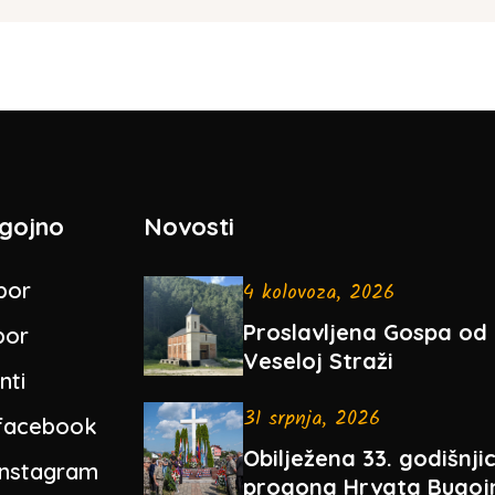
gojno
Novosti
bor
4 kolovoza, 2026
Proslavljena Gospa od
bor
Veseloj Straži
nti
31 srpnja, 2026
facebook
Obilježena 33. godišnji
instagram
progona Hrvata Bugoj