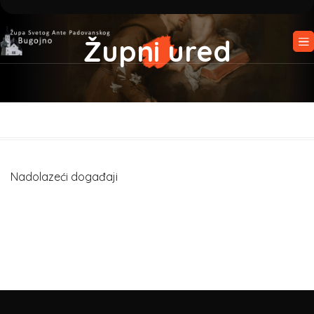
Župni ured
Nadolazeći događaji
There are no upcoming events.