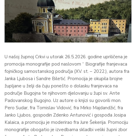
U našoj župnoj Crkvi u utorak 26.5.2026. godine upriličena je
promocija monografije pod naslovom “ Biografije franjevaca
fojničkog samostanskog područja (XV. st. – 2022.), autora fra
Janka Ljubosa i Sandre Biletić. Promocija je okupila brojne
župljane u želji da čuju ponešto o dolasku franjevaca na
područje Bugojna te njihovom djelovanju u župi sv. Ante
Padovanskog Bugojno. Uz autore o knjizi su govorili mon.
Pero Sudar, fra Tomislav Vidović, fra Mirko Majdandžić, fra
Janko Ljubos, gospodin Zdenko Antunović i gospođa Josipa
Kalaica, a promociju je moderirao fra Jure Šekerija. Promociju
monografije obogatio je izvedbama skladbi veliki župni zbor