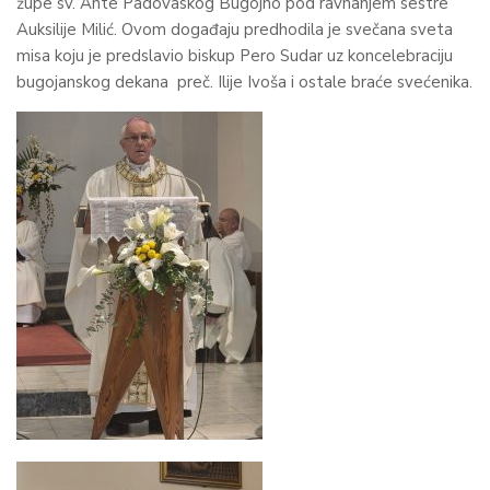
župe sv. Ante Padovaskog Bugojno pod ravnanjem sestre
Auksilije Milić. Ovom događaju predhodila je svečana sveta
misa koju je predslavio biskup Pero Sudar uz koncelebraciju
bugojanskog dekana preč. Ilije Ivoša i ostale braće svećenika.