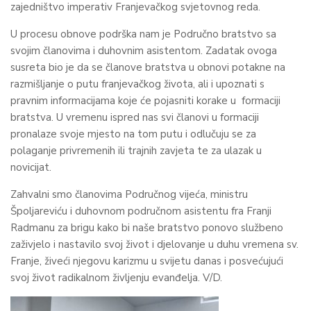
zajedništvo imperativ Franjevačkog svjetovnog reda.
U procesu obnove podrška nam je Područno bratstvo sa
svojim članovima i duhovnim asistentom. Zadatak ovoga
susreta bio je da se članove bratstva u obnovi potakne na
razmišljanje o putu franjevačkog života, ali i upoznati s
pravnim informacijama koje će pojasniti korake u formaciji
bratstva. U vremenu ispred nas svi članovi u formaciji
pronalaze svoje mjesto na tom putu i odlučuju se za
polaganje privremenih ili trajnih zavjeta te za ulazak u
novicijat.
Zahvalni smo članovima Područnog vijeća, ministru
Špoljareviću i duhovnom područnom asistentu fra Franji
Radmanu za brigu kako bi naše bratstvo ponovo službeno
zaživjelo i nastavilo svoj život i djelovanje u duhu vremena sv.
Franje, živeći njegovu karizmu u svijetu danas i posvećujući
svoj život radikalnom življenju evanđelja. V/D.