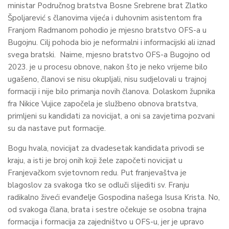
ministar Područnog bratstva Bosne Srebrene brat Zlatko
Špoljarević s članovima vijeća i duhovnim asistentom fra
Franjom Radmanom pohodio je mjesno bratstvo OFS-a u
Bugojnu. Cilj pohoda bio je neformalni i informacijski ali iznad
svega bratski. Naime, mjesno bratstvo OFS-a Bugojno od
2023. je u procesu obnove, nakon što je neko vrijeme bilo
ugašeno, članovi se nisu okupljali, nisu sudjelovali u trajnoj
formaciji i nije bilo primanja novih članova. Dolaskom župnika
fra Nikice Vujice započela je službeno obnova bratstva,
primljeni su kandidati za novicijat, a oni sa zavjetima pozvani
su da nastave put formacije.
Bogu hvala, novicijat za dvadesetak kandidata privodi se
kraju, a isti je broj onih koji žele započeti novicijat u
Franjevačkom svjetovnom redu. Put franjevaštva je
blagoslov za svakoga tko se odluči slijediti sv. Franju
radikalno živeći evanđelje Gospodina našega Isusa Krista. No,
od svakoga člana, brata i sestre očekuje se osobna trajna
formacija i formacija za zajedništvo u OFS-u, jer je upravo