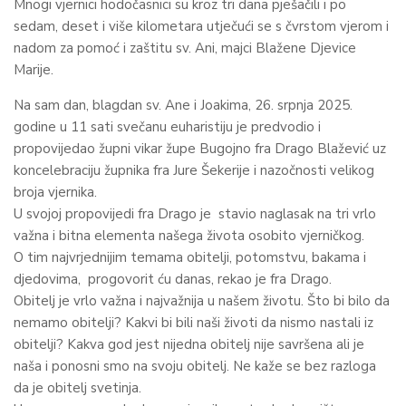
Mnogi vjernici hodočasnici su kroz tri dana pješačili i po
sedam, deset i više kilometara utječući se s čvrstom vjerom i
nadom za pomoć i zaštitu sv. Ani, majci Blažene Djevice
Marije.
Na sam dan, blagdan sv. Ane i Joakima, 26. srpnja 2025.
godine u 11 sati svečanu euharistiju je predvodio i
propovijedao župni vikar župe Bugojno fra Drago Blažević uz
koncelebraciju župnika fra Jure Šekerije i nazočnosti velikog
broja vjernika.
U svojoj propovijedi fra Drago je stavio naglasak na tri vrlo
važna i bitna elementa našega života osobito vjerničkog.
O tim najvrjednijim temama obitelji, potomstvu, bakama i
djedovima, progovorit ću danas, rekao je fra Drago.
Obitelj je vrlo važna i najvažnija u našem životu. Što bi bilo da
nemamo obitelji? Kakvi bi bili naši životi da nismo nastali iz
obitelji? Kakva god jest nijedna obitelj nije savršena ali je
naša i ponosni smo na svoju obitelj. Ne kaže se bez razloga
da je obitelj svetinja.