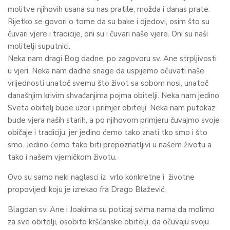
molitve njihovih usana su nas pratile, možda i danas prate.
Rijetko se govori o tome da su bake i djedovi, osim što su
čuvari vjere i tradicije, oni su i čuvari naše vjere. Oni su naši
molitelji suputnici.
Neka nam dragi Bog dadne, po zagovoru sv. Ane strpljivosti
u vjeri. Neka nam dadne snage da uspijemo očuvati naše
vrijednosti unatoč svemu što život sa sobom nosi, unatoč
današnjim krivim shvaćanjima pojma obitelji. Neka nam jedino
Sveta obitelj bude uzor i primjer obitelji. Neka nam putokaz
bude vjera naših starih, a po njihovom primjeru čuvajmo svoje
običaje i tradiciju, jer jedino ćemo tako znati tko smo i što
smo. Jedino ćemo tako biti prepoznatljivi u našem životu a
tako i našem vjerničkom životu.
Ovo su samo neki naglasci iz vrlo konkretne i životne
propovijedi koju je izrekao fra Drago Blažević.
Blagdan sv. Ane i Joakima su poticaj svima nama da molimo
za sve obitelji, osobito kršćanske obitelji, da očuvaju svoju