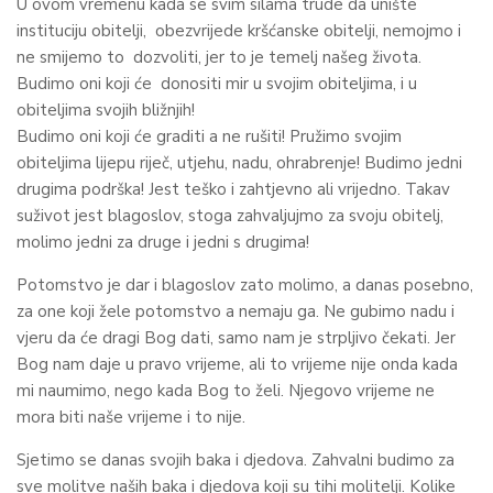
U ovom vremenu kada se svim silama trude da unište
instituciju obitelji, obezvrijede kršćanske obitelji, nemojmo i
ne smijemo to dozvoliti, jer to je temelj našeg života.
Budimo oni koji će donositi mir u svojim obiteljima, i u
obiteljima svojih bližnjih!
Budimo oni koji će graditi a ne rušiti! Pružimo svojim
obiteljima lijepu riječ, utjehu, nadu, ohrabrenje! Budimo jedni
drugima podrška! Jest teško i zahtjevno ali vrijedno. Takav
suživot jest blagoslov, stoga zahvaljujmo za svoju obitelj,
molimo jedni za druge i jedni s drugima!
Potomstvo je dar i blagoslov zato molimo, a danas posebno,
za one koji žele potomstvo a nemaju ga. Ne gubimo nadu i
vjeru da će dragi Bog dati, samo nam je strpljivo čekati. Jer
Bog nam daje u pravo vrijeme, ali to vrijeme nije onda kada
mi naumimo, nego kada Bog to želi. Njegovo vrijeme ne
mora biti naše vrijeme i to nije.
Sjetimo se danas svojih baka i djedova. Zahvalni budimo za
sve molitve naših baka i djedova koji su tihi molitelji. Kolike