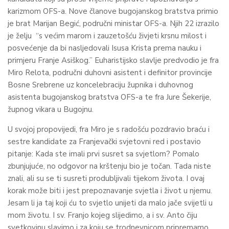
karizmom OFS-a. Nove članove bugojanskog bratstva primio
je brat Marijan Begić, područni ministar OFS-a. Njih 22 izrazilo
je želju “s većim marom i zauzetošću živjeti krsnu milost i
posvećenje da bi nasljedovali Isusa Krista prema nauku i
primjeru Franje Asiškog.” Euharistijsko slavlje predvodio je fra
Miro Relota, područni duhovni asistent i definitor provincije
Bosne Srebrene uz koncelebraciju župnika i duhovnog
asistenta bugojanskog bratstva OFS-a te fra Jure Šekerije,
župnog vikara u Bugojnu.
U svojoj propovijedi, fra Miro je s radošću pozdravio braću i
sestre kandidate za Franjevački svjetovni red i postavio
pitanje: Kada ste imali prvi susret sa svjetlom? Pomalo
zbunjujuće, no odgovor na krštenju bio je točan. Tada niste
znali, ali su se ti susreti produbljivali tijekom života. I ovaj
korak može biti i jest prepoznavanje svjetla i život u njemu.
Jesam li ja taj koji ću to svjetlo unijeti da malo jače svijetli u
mom životu. I sv. Franjo kojeg slijedimo, a i sv. Anto čiju
svetkovinu slavimo i za koju se trodnevnicom pripremamo,