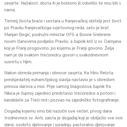
zavjete. Nažalost, dosta ih je bolesno ili odselilo te nisu bili s
nama.
Temelj života braće i sestara u franjevačkoj obitelji jest život
po Pravilu franjevačkoga svjetovnog reda, zato je brat
Marijan Begić, područni ministar OFS-a Bosne Srebrene
novim članovima podijelio Pravilo, a župnik križ iz sv. Damjana
koji je Franji progovorio, po kojemu je Franji govorio. Želja
nam je da svakom trećoredcu govori u svakodnevnom
susretu s Njim.
Nakon obreda primanja i obnove zavjeta, fra Miro Relota,
predsjedatelj euharistijskog slavlja nastavio je s obredom
prinosa darova u misi. Prije samog blagoslova župnik fra
Nikica je župnoj zajednici predstavio trećoredce a potom i
kandidate za Treći red i pozvao na zajedničko fotografiranje.
Događaj kojemu smo bili nazočni ove večeri, prvog dana
trodnevnice sv. Anti, zaista je događaj koji je obilježio sve ove
dane, osobito djelovanje i suradnju, pastoralno djelovanje