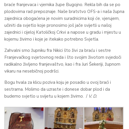
braće franjevaca i vjernika župe Bugojno. Rekla bih da se po
plodovima rad prepoznaje. Naše bratstvo OFS-a i naša župna
zajednica obogaćena je novim suradnicima koji će, vjerujem,
učiniti da svjetlo koje pronosimo još jače svijetli u našoj
zajednici i cijeloj Katoličkoj Crkvi a napose u gradu i mjestu u
kojemu živimo i koje je itekako potrebno Svjetla.
Zahvalni smo župniku fra Nikici što živi za braću i sestre
Franjevačkog svjetovnog reda i što svojim životom svjedoči
radikalno življeno franjevaštvo, kao i fra Juri Šekeriji, župnom
vikaru na nesebičnoj podršci.
Bogu hvala za klicu poziva koju je posadio u ovoj braći i
sestrama. Molimo da uzraste i donese dobar plod i da
budemo svjetlo u svijetu u kojem živimo. /
V. D.