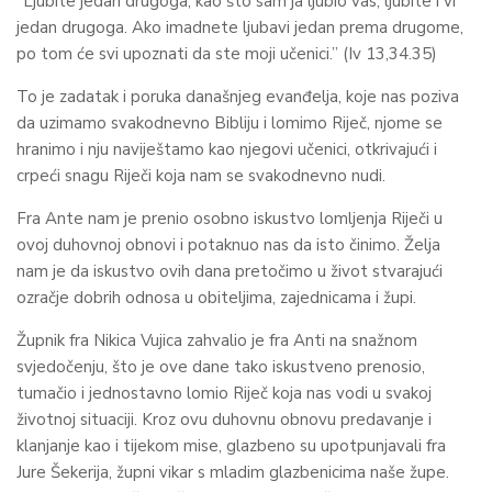
“Ljubite jedan drugoga; kao što sam ja ljubio vas, ljubite i vi
jedan drugoga. Ako imadnete ljubavi jedan prema drugome,
po tom će svi upoznati da ste moji učenici.” (Iv 13,34.35)
To je zadatak i poruka današnjeg evanđelja, koje nas poziva
da uzimamo svakodnevno Bibliju i lomimo Riječ, njome se
hranimo i nju naviještamo kao njegovi učenici, otkrivajući i
crpeći snagu Riječi koja nam se svakodnevno nudi.
Fra Ante nam je prenio osobno iskustvo lomljenja Riječi u
ovoj duhovnoj obnovi i potaknuo nas da isto činimo. Želja
nam je da iskustvo ovih dana pretočimo u život stvarajući
ozračje dobrih odnosa u obiteljima, zajednicama i župi.
Župnik fra Nikica Vujica zahvalio je fra Anti na snažnom
svjedočenju, što je ove dane tako iskustveno prenosio,
tumačio i jednostavno lomio Riječ koja nas vodi u svakoj
životnoj situaciji. Kroz ovu duhovnu obnovu predavanje i
klanjanje kao i tijekom mise, glazbeno su upotpunjavali fra
Jure Šekerija, župni vikar s mladim glazbenicima naše župe.