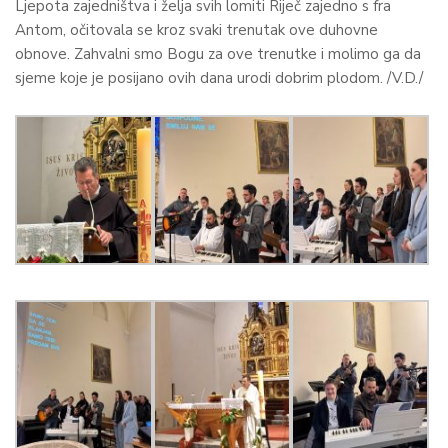
Ljepota zajedništva i želja svih lomiti Riječ zajedno s fra
Antom, očitovala se kroz svaki trenutak ove duhovne
obnove. Zahvalni smo Bogu za ove trenutke i molimo ga da
sjeme koje je posijano ovih dana urodi dobrim plodom. /V.D./