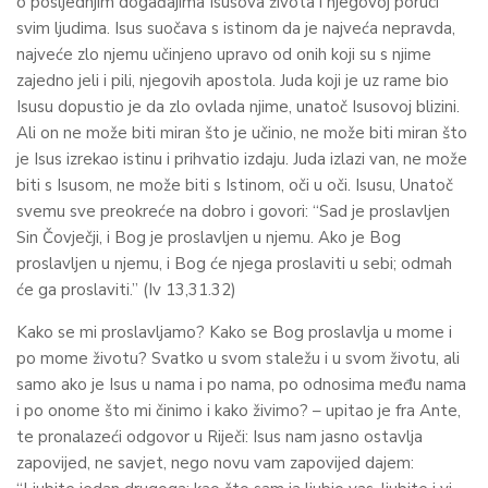
o posljednjim događajima Isusova života i njegovoj poruci
svim ljudima. Isus suočava s istinom da je najveća nepravda,
najveće zlo njemu učinjeno upravo od onih koji su s njime
zajedno jeli i pili, njegovih apostola. Juda koji je uz rame bio
Isusu dopustio je da zlo ovlada njime, unatoč Isusovoj blizini.
Ali on ne može biti miran što je učinio, ne može biti miran što
je Isus izrekao istinu i prihvatio izdaju. Juda izlazi van, ne može
biti s Isusom, ne može biti s Istinom, oči u oči. Isusu, Unatoč
svemu sve preokreće na dobro i govori: “Sad je proslavljen
Sin Čovječji, i Bog je proslavljen u njemu. Ako je Bog
proslavljen u njemu, i Bog će njega proslaviti u sebi; odmah
će ga proslaviti.” (Iv 13,31.32)
Kako se mi proslavljamo? Kako se Bog proslavlja u mome i
po mome životu? Svatko u svom staležu i u svom životu, ali
samo ako je Isus u nama i po nama, po odnosima među nama
i po onome što mi činimo i kako živimo? – upitao je fra Ante,
te pronalazeći odgovor u Riječi: Isus nam jasno ostavlja
zapovijed, ne savjet, nego novu vam zapovijed dajem: