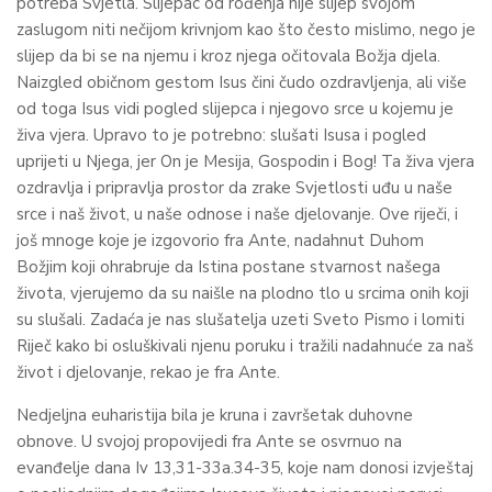
potreba Svjetla. Slijepac od rođenja nije slijep svojom
zaslugom niti nečijom krivnjom kao što često mislimo, nego je
slijep da bi se na njemu i kroz njega očitovala Božja djela.
Naizgled običnom gestom Isus čini čudo ozdravljenja, ali više
od toga Isus vidi pogled slijepca i njegovo srce u kojemu je
živa vjera. Upravo to je potrebno: slušati Isusa i pogled
uprijeti u Njega, jer On je Mesija, Gospodin i Bog! Ta živa vjera
ozdravlja i pripravlja prostor da zrake Svjetlosti uđu u naše
srce i naš život, u naše odnose i naše djelovanje. Ove riječi, i
još mnoge koje je izgovorio fra Ante, nadahnut Duhom
Božjim koji ohrabruje da Istina postane stvarnost našega
života, vjerujemo da su naišle na plodno tlo u srcima onih koji
su slušali. Zadaća je nas slušatelja uzeti Sveto Pismo i lomiti
Riječ kako bi osluškivali njenu poruku i tražili nadahnuće za naš
život i djelovanje, rekao je fra Ante.
Nedjeljna euharistija bila je kruna i završetak duhovne
obnove. U svojoj propovijedi fra Ante se osvrnuo na
evanđelje dana Iv 13,31-33a.34-35, koje nam donosi izvještaj