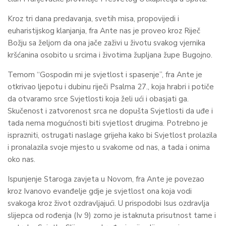
Kroz tri dana predavanja, svetih misa, propovijedi i
euharistijskog klanjanja, fra Ante nas je proveo kroz Riječ
Božju sa željom da ona jače zaživi u životu svakog vjernika
kršćanina osobito u srcima i životima župljana župe Bugojno.
Temom “Gospodin mi je svjetlost i spasenje”, fra Ante je
otkrivao ljepotu i dubinu riječi Psalma 27., koja hrabri i potiče
da otvaramo srce Svjetlosti koja želi ući i obasjati ga.
Skučenost i zatvorenost srca ne dopušta Svjetlosti da uđe i
tada nema mogućnosti biti svjetlost drugima. Potrebno je
isprazniti, ostrugati naslage grijeha kako bi Svjetlost prolazila
i pronalazila svoje mjesto u svakome od nas, a tada i onima
oko nas.
Ispunjenje Staroga zavjeta u Novom, fra Ante je povezao
kroz Ivanovo evanđelje gdje je svjetlost ona koja vodi
svakoga kroz život ozdravljajući. U prispodobi Isus ozdravlja
slijepca od rođenja (Iv 9) zorno je istaknuta prisutnost tame i