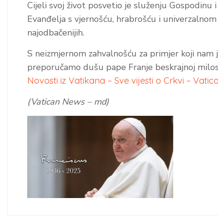
Cijeli svoj život posvetio je služenju Gospodinu i 
Evanđelja s vjernošću, hrabrošću i univerzalnom l
najodbačenijih.
S neizmjernom zahvalnošću za primjer koji nam j
preporučamo dušu pape Franje beskrajnoj milosr
Novosti iz Vatikana – Sve vijesti o Crkvi – Vati
(Vatican News – md)