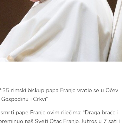
7:35 rimski biskup papa Franjo vratio se u Očev
u Gospodinu i Crkvi”
o smrti pape Franje ovim riječima: “Draga braćo i
eminuo naš Sveti Otac Franjo. Jutros u 7 sati i