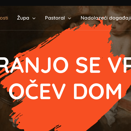
osti
Župa
Pastoral
Nadolazeći događaji
RANJO SE V
OČEV DOM