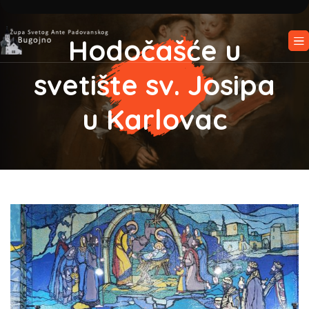
Hodočašće u
svetište sv. Josipa
u Karlovac