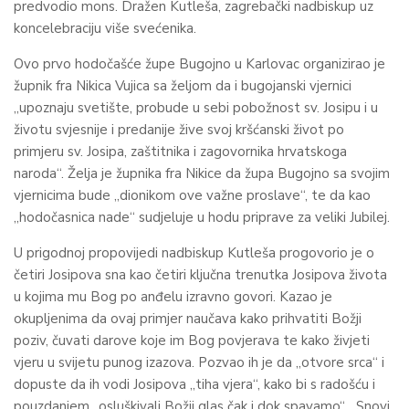
predvodio mons. Dražen Kutleša, zagrebački nadbiskup uz
koncelebraciju više svećenika.
Ovo prvo hodočašće župe Bugojno u Karlovac organizirao je
župnik fra Nikica Vujica sa željom da i bugojanski vjernici
„upoznaju svetište, probude u sebi pobožnost sv. Josipu i u
životu svjesnije i predanije žive svoj kršćanski život po
primjeru sv. Josipa, zaštitnika i zagovornika hrvatskoga
naroda“. Želja je župnika fra Nikice da župa Bugojno sa svojim
vjernicima bude „dionikom ove važne proslave“, te da kao
„hodočasnica nade“ sudjeluje u hodu priprave za veliki Jubilej.
U prigodnoj propovijedi nadbiskup Kutleša progovorio je o
četiri Josipova sna kao četiri ključna trenutka Josipova života
u kojima mu Bog po anđelu izravno govori. Kazao je
okupljenima da ovaj primjer naučava kako prihvatiti Božji
poziv, čuvati darove koje im Bog povjerava te kako živjeti
vjeru u svijetu punog izazova. Pozvao ih je da „otvore srca“ i
dopuste da ih vodi Josipova „tiha vjera“, kako bi s radošću i
pouzdanjem „osluškivali Božji glas čak i dok spavamo“. „Snovi