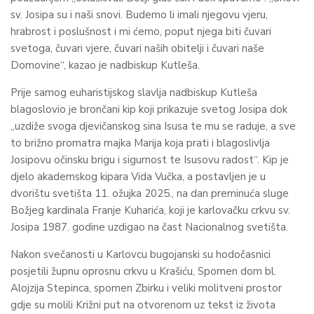
sv. Josipa su i naši snovi. Budemo li imali njegovu vjeru,
hrabrost i poslušnost i mi ćemo, poput njega biti čuvari
svetoga, čuvari vjere, čuvari naših obitelji i čuvari naše
Domovine“, kazao je nadbiskup Kutleša.
Prije samog euharistijskog slavlja nadbiskup Kutleša
blagoslovio je brončani kip koji prikazuje svetog Josipa dok
„uzdiže svoga djevičanskog sina Isusa te mu se raduje, a sve
to brižno promatra majka Marija koja prati i blagoslivlja
Josipovu očinsku brigu i sigurnost te Isusovu radost“. Kip je
djelo akademskog kipara Vida Vučka, a postavljen je u
dvorištu svetišta 11. ožujka 2025., na dan preminuća sluge
Božjeg kardinala Franje Kuharića, koji je karlovačku crkvu sv.
Josipa 1987. godine uzdigao na čast Nacionalnog svetišta.
Nakon svečanosti u Karlovcu bugojanski su hodočasnici
posjetili župnu oprosnu crkvu u Krašiću, Spomen dom bl.
Alojzija Stepinca, spomen Zbirku i veliki molitveni prostor
gdje su molili Križni put na otvorenom uz tekst iz života