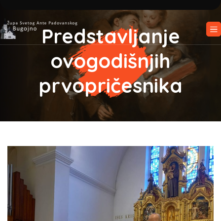
Predstavljanje
ovogodišnjih
prvopričesnika