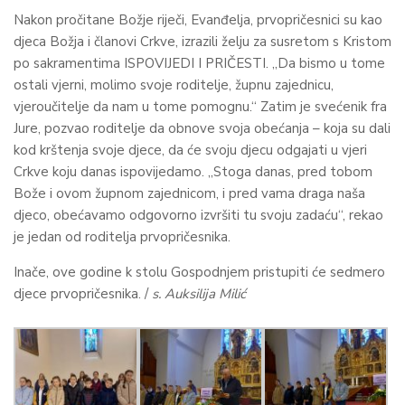
Nakon pročitane Božje riječi, Evanđelja, prvopričesnici su kao
djeca Božja i članovi Crkve, izrazili želju za susretom s Kristom
po sakramentima ISPOVIJEDI I PRIČESTI. „Da bismo u tome
ostali vjerni, molimo svoje roditelje, župnu zajednicu,
vjeroučitelje da nam u tome pomognu.“ Zatim je svećenik fra
Jure, pozvao roditelje da obnove svoja obećanja – koja su dali
kod krštenja svoje djece, da će svoju djecu odgajati u vjeri
Crkve koju danas ispovijedamo. „Stoga danas, pred tobom
Bože i ovom župnom zajednicom, i pred vama draga naša
djeco, obećavamo odgovorno izvršiti tu svoju zadaću“, rekao
je jedan od roditelja prvopričesnika.
Inače, ove godine k stolu Gospodnjem pristupiti će sedmero
djece prvopričesnika. /
s. Auksilija Milić