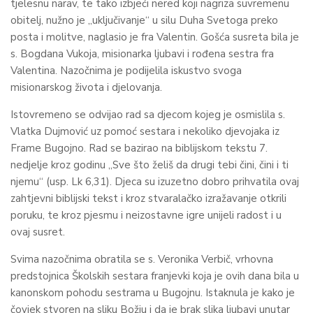
tjelesnu narav, te tako izbjeći nered koji nagriza suvremenu
obitelj, nužno je „uključivanje“ u silu Duha Svetoga preko
posta i molitve, naglasio je fra Valentin. Gošća susreta bila je
s. Bogdana Vukoja, misionarka ljubavi i rođena sestra fra
Valentina. Nazočnima je podijelila iskustvo svoga
misionarskog života i djelovanja.
Istovremeno se odvijao rad sa djecom kojeg je osmislila s.
Vlatka Dujmović uz pomoć sestara i nekoliko djevojaka iz
Frame Bugojno. Rad se bazirao na biblijskom tekstu 7.
nedjelje kroz godinu „Sve što želiš da drugi tebi čini, čini i ti
njemu“ (usp. Lk 6,31). Djeca su izuzetno dobro prihvatila ovaj
zahtjevni biblijski tekst i kroz stvaralačko izražavanje otkrili
poruku, te kroz pjesmu i neizostavne igre unijeli radost i u
ovaj susret.
Svima nazočnima obratila se s. Veronika Verbič, vrhovna
predstojnica Školskih sestara franjevki koja je ovih dana bila u
kanonskom pohodu sestrama u Bugojnu. Istaknula je kako je
čovjek stvoren na sliku Božju i da je brak slika ljubavi unutar