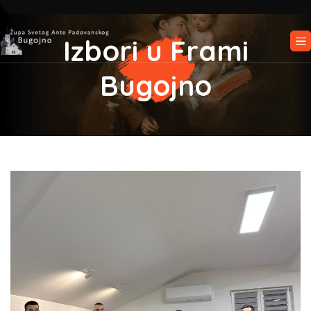
Izbori u Frami
Bugojno