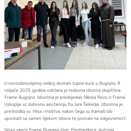
U novoobnovljenoj velikoj dvorani župne kuće u Bugojnu, 8.
veljače 2025. godine održana je redovna izborna skupština
Frame Bugojno. Izborima je predsjedao Nikola Rezo iz Frame
Uskoplje uz duhovnu asistenciju fra Jure Šekerije. Izborima je
prethodila sv. Misa i molitva, nakon čega su framaši bili
upoznati sa samim tijekom izbora te pozvani na odgovornost.
Novo vijeće Frame Bugojno čine: Predsjednica: Antonia