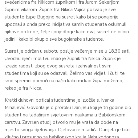
svećenicima fra Nikicom župnikom i fra Jurom Šekerijom
župnim vikarom. Župnik fra Nikica Vujica pozvao je sve
studente župe Bugojno na susret kako bi se ponajprije
upoznali a onda preko inicijativa samih studenata osluhnuli
njihove potrebe, želje i prijedloge kako ovaj susret ne bi bio
jedini i kako bi okupio sve bugojanske studente.
Susret je održan u subotu poslije večernje mise u 18.30 sati.
Uvodnu riječ i molitvu imao je župnik fra Nikica. Župnik je
izrazio radost zbog ovog susreta i zahvalnost svim
studentima koji su se odazvali. Želimo vas vidjeti i čuti, te
smo spremni pomoći na način kako mi kao župa možemo,
rekao je fra Nikica.
Kratki duhovni poticaj studentima je izložila s. Ivanka
Mihaljević. Govorila je o proroku Danijelu koji je tri godine bio
student na tadašnjim svjetovnim naukama u Babilonskom
carstvu. Završen studij otvorio mu je vrata da dođe na
mjesto svoga djelovanja. Djelovanje mladića Danijela je bilo
ključno i presudno za babilonskog kralja Nabukodonoza.