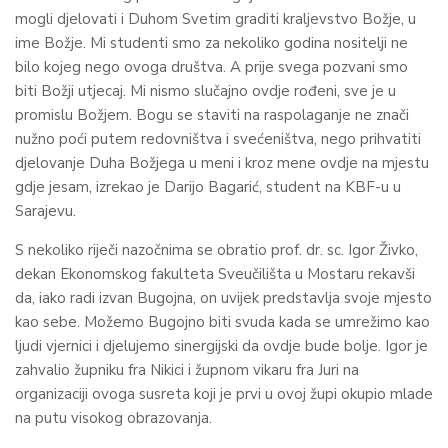
mogli djelovati i Duhom Svetim graditi kraljevstvo Božje, u
ime Božje. Mi studenti smo za nekoliko godina nositelji ne
bilo kojeg nego ovoga društva. A prije svega pozvani smo
biti Božji utjecaj. Mi nismo slučajno ovdje rođeni, sve je u
promislu Božjem. Bogu se staviti na raspolaganje ne znači
nužno poći putem redovništva i svećeništva, nego prihvatiti
djelovanje Duha Božjega u meni i kroz mene ovdje na mjestu
gdje jesam, izrekao je Darijo Bagarić, student na KBF-u u
Sarajevu.
S nekoliko riječi nazočnima se obratio prof. dr. sc. Igor Živko,
dekan Ekonomskog fakulteta Sveučilišta u Mostaru rekavši
da, iako radi izvan Bugojna, on uvijek predstavlja svoje mjesto
kao sebe. Možemo Bugojno biti svuda kada se umrežimo kao
ljudi vjernici i djelujemo sinergijski da ovdje bude bolje. Igor je
zahvalio župniku fra Nikici i župnom vikaru fra Juri na
organizaciji ovoga susreta koji je prvi u ovoj župi okupio mlade
na putu visokog obrazovanja.