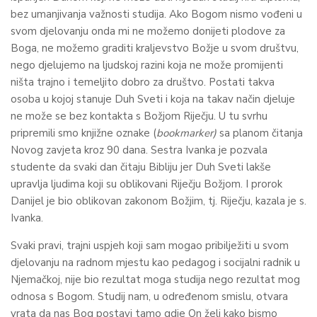
bez umanjivanja važnosti studija. Ako Bogom nismo vođeni u
svom djelovanju onda mi ne možemo donijeti plodove za
Boga, ne možemo graditi kraljevstvo Božje u svom društvu,
nego djelujemo na ljudskoj razini koja ne može promijenti
ništa trajno i temeljito dobro za društvo. Postati takva
osoba u kojoj stanuje Duh Sveti i koja na takav način djeluje
ne može se bez kontakta s Božjom Riječju. U tu svrhu
pripremili smo knjižne oznake (
bookmarker)
sa planom čitanja
Novog zavjeta kroz 90 dana. Sestra Ivanka je pozvala
studente da svaki dan čitaju Bibliju jer Duh Sveti lakše
upravlja ljudima koji su oblikovani Riječju Božjom. I prorok
Danijel je bio oblikovan zakonom Božjim, tj. Riječju, kazala je s.
Ivanka.
Svaki pravi, trajni uspjeh koji sam mogao pribilježiti u svom
djelovanju na radnom mjestu kao pedagog i socijalni radnik u
Njemačkoj, nije bio rezultat moga studija nego rezultat mog
odnosa s Bogom. Studij nam, u određenom smislu, otvara
vrata da nas Bog postavi tamo gdje On želi kako bismo