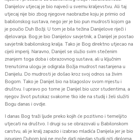
Danijelov utjecaj je bio najveći u svemu kraljevstvu. Ali taj
utjecaj nije bio zbog njegove naobrazbe koju je primio od
babilonskog sustava, nego jer je bio pun mudrosti kojom ga
je poučio Duh Božji. U tom je bila težina Danijelove riječi i
djelovanja. Bog je bio Danijelov savjetnik, a Danijel je postao
savjetnik babilonskog kralja. Tako je Bog direktno utjecao na
cijeli imperij. Naravno, Danijel se služio svim stečenim
znanjem toga doba i obrazovnog sustava, ali u ključnim
trenutcima ulogu je odigrala Božja mudrost nastanjena u
Danijelu. Do mudrosti je došao kroz svoj odnos sa živim
Bogom. Tako je Danijel bio na blagoslov svom mjestu i
društvu. I upravo po tome je Danijel bio uzor studentima, a
njegov život putokaz svakome tko ide na studij i želi služiti
Bogu danas i ovdje.
I danas Bog traži ljude preko kojih će pozitivno i temeljito
utjecati na društvo. I drugi su se obrazovali u Babilonskom
carstvu, ali je kralj zapazio i izabrao mladića Danijela jer je bio
ispunjen Duhom koji ne može dati nijedan studij niti diploma,