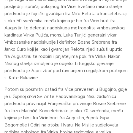
posljednji ispraćaj pokojnog fra Vice. Svečano misno slavlje
predvodio je fojnički gvardijan fra Miro Relota u koncelebraciji
s oko 50 svećenika, među kojima je bio fra Vicin brat fra
Augustin te delegat nadbiskupa metropolita vrhbosanskog
kardinala Vinka Puljića, mons. Luka Tunjić, generalni vikar
Vrhbosanske nadbiskupije i definitor Bosne Srebrene fra
Janko Ćuro koji je, kao i gvardijan Relota, riječi sućuti uputio
fra Augustinu te rodbini i prijateljima pok. fra Vinka. Nakon
Misnog slavlja izmoljeno je opijelo. Liturgijsko pjevanje
predvodio je župni zbor pod ravnanjem i orguljskom pratnjom
s. Kate Rukavine.
Potom su posmrtni ostaci fra Vice prevezeni u Bugojno, gdje
je u župnoj crkvi Sv. Ante Padovanskoga Misu zadušnicu
predvodio provincijal Franjevačke provincije Bosne Srebrene
fra Jozo Marinčić. Koncelebriralo je oko 70 svećenika, među
kojima je bio i fra Vicin brat fra Augustin, župnik župa
Bogomolje i Gdinj na otoku Hvaru. Na Misi je sudjelovala
rodbina pokojnog fra Vinka, brojne redovnice, a velika