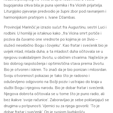
bugojanska crkva bila je puna vjernika i fra Vicinih prijatelja.
Liturgijsko pjevanje predvodio je župni zbor pod ravnanjem i
harmonijskom pratnjom s. Ivane Džambas.
Provincijal Marinčić je izrazio sućut fra Augustinu, sestri Luci i
rodbini. U homiliji je istaknuo kako „fra Vicina smrt potiče i
poziva da čuvamo one vrednote po kojima je on živio –
služeći nesebično Bogu i čovjeku“. Kao fratar i svećenik bio je
uvijek mlad, mlada duha, a ta mladost duha očitovala se u
njegovu svakidašnjem životu, u običnim stvarima. Najčešće je
bio dobrog raspoloženja i optimistična stava prema životu.
Bio je otvoren i iskren. To znači da je bio ponizan i milosrdan.
Svoju otvorenost pokazao je tako što je radosno i
oduševljeno odgovorio na Božji poziv i ustrajao do kraja u
službi Bogu i njegovu narodu. Bio je dobar fratar i svećenik.
Njegova dobrota očitovala se u tome što je puno radio, ali
bez ikakve ‘svoje računice’. Zaboravljao je sebe poklanjajući se
drugima u potpunosti. Vjernici su za njega govorili: ‘To je
dobar fratar i svećenik’. On je svojom ljudskošću,