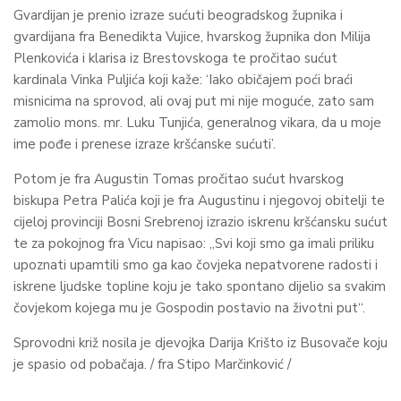
Gvardijan je prenio izraze sućuti beogradskog župnika i
gvardijana fra Benedikta Vujice, hvarskog župnika don Milija
Plenkovića i klarisa iz Brestovskoga te pročitao sućut
kardinala Vinka Puljića koji kaže: ‘Iako običajem poći braći
misnicima na sprovod, ali ovaj put mi nije moguće, zato sam
zamolio mons. mr. Luku Tunjića, generalnog vikara, da u moje
ime pođe i prenese izraze kršćanske sućuti’.
Potom je fra Augustin Tomas pročitao sućut hvarskog
biskupa Petra Palića koji je fra Augustinu i njegovoj obitelji te
cijeloj provinciji Bosni Srebrenoj izrazio iskrenu kršćansku sućut
te za pokojnog fra Vicu napisao: „Svi koji smo ga imali priliku
upoznati upamtili smo ga kao čovjeka nepatvorene radosti i
iskrene ljudske topline koju je tako spontano dijelio sa svakim
čovjekom kojega mu je Gospodin postavio na životni put“.
Sprovodni križ nosila je djevojka Darija Krišto iz Busovače koju
je spasio od pobačaja. / fra Stipo Marčinković /