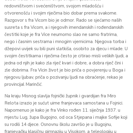
redovništvom i svećeništvom, svojom mladošću i
otvorenošću i svojim riječima bio dobar prema svakome.
Razgovor s fra Vicom bio je odmor. Rado se sjećamo naših
susreta s fra Vicom, a i njegovih imendanskih i rođendanskih
čestitki koje je fra Vice neumorno slao ne samo fratrima,
nego i časnim sestrama i mnogim vjernicima. Njegova torba i
džepovi uvijek su bili puni slatkiša, osobito za djecu i mlade. U
svojim čestitkama i riječima često je citirao misli velikih ljudi, a
jedna od njih je kako zla riječ kvari i dobre, a dobra riječ čini i
zle dobrima. Fra Vicin život je bio priča o povjerenju u Boga i
njegovu ljubav, priča o pozivanju ljudi na obraćenje, rekao je
provincijal Marinčić.
Na kraju Misnog slavlja fojnički župnik i gvardijan fra Miro
Relota izrazio je sućut uime franjevaca samostana u Fojnici.
Napomenuo je kako je fra Vinko rođen 11. siječnja 1937. u
mjestu Lug, župa Bugojno, od oca Stjepana i majke Sofije koji
su rodili 14 djece. Osnovnu školu završio je u Bugojnu,
franjevačku klasičnu gimnaziju u Visokom, a teleologiju u