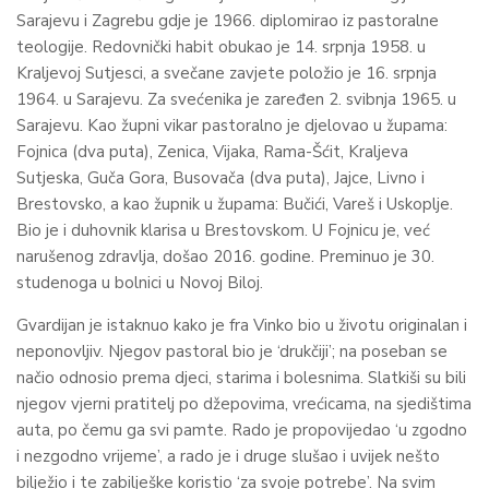
Sarajevu i Zagrebu gdje je 1966. diplomirao iz pastoralne
teologije. Redovnički habit obukao je 14. srpnja 1958. u
Kraljevoj Sutjesci, a svečane zavjete položio je 16. srpnja
1964. u Sarajevu. Za svećenika je zaređen 2. svibnja 1965. u
Sarajevu. Kao župni vikar pastoralno je djelovao u župama:
Fojnica (dva puta), Zenica, Vijaka, Rama-Šćit, Kraljeva
Sutjeska, Guča Gora, Busovača (dva puta), Jajce, Livno i
Brestovsko, a kao župnik u župama: Bučići, Vareš i Uskoplje.
Bio je i duhovnik klarisa u Brestovskom. U Fojnicu je, već
narušenog zdravlja, došao 2016. godine. Preminuo je 30.
studenoga u bolnici u Novoj Biloj.
Gvardijan je istaknuo kako je fra Vinko bio u životu originalan i
neponovljiv. Njegov pastoral bio je ‘drukčiji’; na poseban se
načio odnosio prema djeci, starima i bolesnima. Slatkiši su bili
njegov vjerni pratitelj po džepovima, vrećicama, na sjedištima
auta, po čemu ga svi pamte. Rado je propovijedao ‘u zgodno
i nezgodno vrijeme’, a rado je i druge slušao i uvijek nešto
bilježio i te zabilješke koristio ‘za svoje potrebe’. Na svim