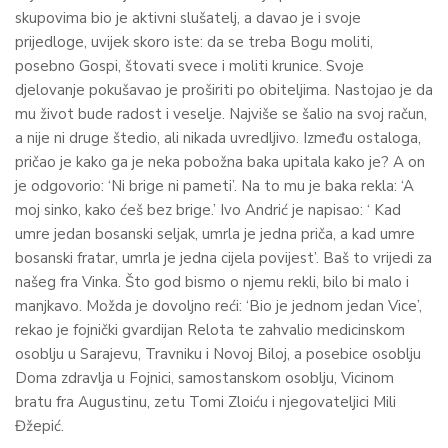
skupovima bio je aktivni slušatelj, a davao je i svoje
prijedloge, uvijek skoro iste: da se treba Bogu moliti,
posebno Gospi, štovati svece i moliti krunice. Svoje
djelovanje pokušavao je proširiti po obiteljima. Nastojao je da
mu život bude radost i veselje. Najviše se šalio na svoj račun,
a nije ni druge štedio, ali nikada uvredljivo. Između ostaloga,
pričao je kako ga je neka pobožna baka upitala kako je? A on
je odgovorio: ‘Ni brige ni pameti’. Na to mu je baka rekla: ‘A
moj sinko, kako ćeš bez brige.’ Ivo Andrić je napisao: ‘ Kad
umre jedan bosanski seljak, umrla je jedna priča, a kad umre
bosanski fratar, umrla je jedna cijela povijest’. Baš to vrijedi za
našeg fra Vinka. Što god bismo o njemu rekli, bilo bi malo i
manjkavo. Možda je dovoljno reći: ‘Bio je jednom jedan Vice’,
rekao je fojnički gvardijan Relota te zahvalio medicinskom
osoblju u Sarajevu, Travniku i Novoj Biloj, a posebice osoblju
Doma zdravlja u Fojnici, samostanskom osoblju, Vicinom
bratu fra Augustinu, zetu Tomi Zloiću i njegovateljici Mili
Đžepić.