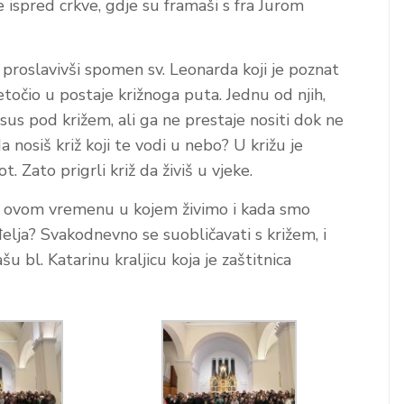
e ispred crkve, gdje su framaši s fra Jurom
proslavivši spomen sv. Leonarda koji je poznat
etočio u postaje križnoga puta. Jednu od njih,
Isus pod križem, ali ga ne prestaje nositi dok ne
 nosiš križ koji te vodi u nebo? U križu je
ot. Zato prigrli križ da živiš u vjeke.
u ovom vremenu u kojem živimo i kada smo
nđelja? Svakodnevno se suobličavati s križem, i
u bl. Katarinu kraljicu koja je zaštitnica