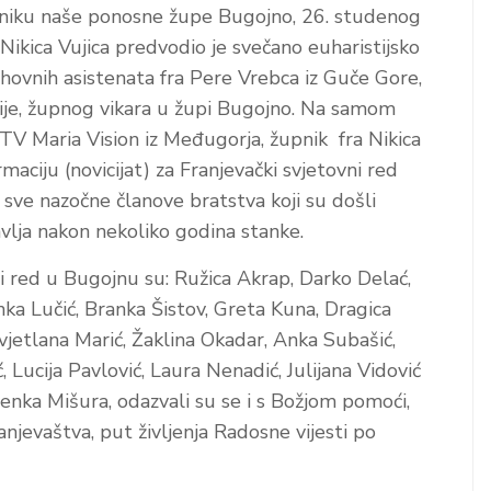
itniku naše ponosne župe Bugojno, 26. studenog
Nikica Vujica predvodio je svečano euharistijsko
duhovnih asistenata fra Pere Vrebca iz Guče Gore,
erije, župnog vikara u župi Bugojno. Na samom
 TV Maria Vision iz Međugorja, župnik fra Nikica
aciju (novicijat) za Franjevački svjetovni red
sve nazočne članove bratstva koji su došli
vlja nakon nekoliko godina stanke.
ni red u Bugojnu su: Ružica Akrap, Darko Delać,
nka Lučić, Branka Šistov, Greta Kuna, Dragica
vjetlana Marić, Žaklina Okadar, Anka Subašić,
ć, Lucija Pavlović, Laura Nenadić, Julijana Vidović
venka Mišura, odazvali su se i s Božjom pomoći,
njevaštva, put življenja Radosne vijesti po