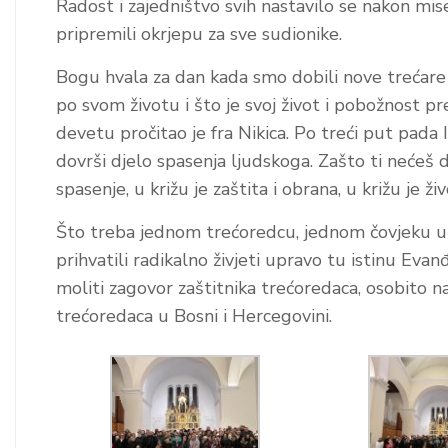
Radost i zajedništvo svih nastavilo se nakon mis
pripremili okrjepu za sve sudionike.
Bogu hvala za dan kada smo dobili nove trećare 
po svom životu i što je svoj život i pobožnost pr
devetu pročitao je fra Nikica. Po treći put pada 
dovrši djelo spasenja ljudskoga. Zašto ti nećeš da
spasenje, u križu je zaštita i obrana, u križu je živ
Što treba jednom trećoredcu, jednom čovjeku 
prihvatili radikalno živjeti upravo tu istinu Eva
moliti zagovor zaštitnika trećoredaca, osobito naš
trećoredaca u Bosni i Hercegovini.