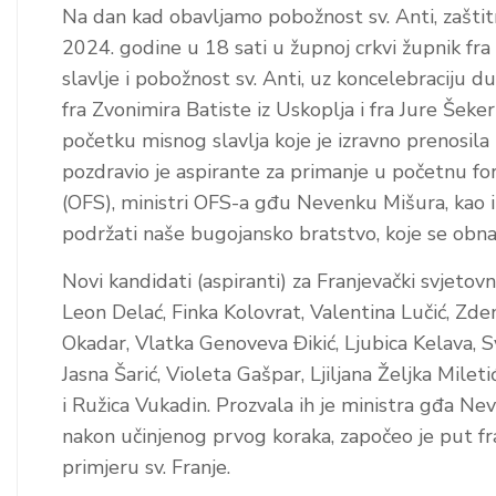
Na dan kad obavljamo pobožnost sv. Anti, zašt
2024. godine u 18 sati u župnoj crkvi župnik fra 
slavlje i pobožnost sv. Anti, uz koncelebraciju 
fra Zvonimira Batiste iz Uskoplja i fra Jure Šek
početku misnog slavlja koje je izravno prenosila
pozdravio je aspirante za primanje u početnu form
(OFS), ministri OFS-a gđu Nevenku Mišura, kao i 
podržati naše bugojansko bratstvo, koje se obna
Novi kandidati (aspiranti) za Franjevački svjetov
Leon Delać, Finka Kolovrat, Valentina Lučić, Zde
Okadar, Vlatka Genoveva Đikić, Ljubica Kelava, S
Jasna Šarić, Violeta Gašpar, Ljiljana Željka Mileti
i Ružica Vukadin. Prozvala ih je ministra gđa Ne
nakon učinjenog prvog koraka, započeo je put fra
primjeru sv. Franje.