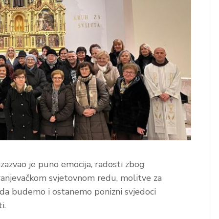
izazvao je puno emocija, radosti zbog
 Franjevačkom svjetovnom redu, molitve za
aj da budemo i ostanemo ponizni svjedoci
i.