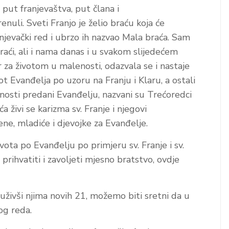
e put franjevaštva, put člana i
nuli. Sveti Franjo je želio braću koja će
anjevački red i ubrzo ih nazvao Mala braća. Sam
 braći, ali i nama danas i u svakom slijedećem
r za životom u malenosti, odazvala se i nastaje
vot Evanđelja po uzoru na Franju i Klaru, a ostali
tpunosti predani Evanđelju, nazvani su Trećoredci
a živi se karizma sv. Franje i njegovi
ne, mladiće i djevojke za Evanđelje.
ivota po Evanđelju po primjeru sv. Franje i sv.
prihvatiti i zavoljeti mjesno bratstvo, ovdje
uživši njima novih 21, možemo biti sretni da u
og reda.