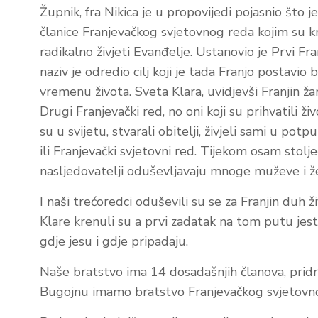
Župnik, fra Nikica je u propovijedi pojasnio što j
članice Franjevačkog svjetovnog reda kojim su kre
radikalno živjeti Evanđelje. Ustanovio je Prvi Fr
naziv je odredio cilj koji je tada Franjo postavio
vremenu života. Sveta Klara, uvidjevši Franjin ža
Drugi Franjevački red, no oni koji su prihvatili ži
su u svijetu, stvarali obitelji, živjeli sami u po
ili Franjevački svjetovni red. Tijekom osam stoljeć
nasljedovatelji oduševljavaju mnoge muževe i že
I naši trećoredci oduševili su se za Franjin duh ž
Klare krenuli su a prvi zadatak na tom putu jest 
gdje jesu i gdje pripadaju.
Naše bratstvo ima 14 dosadašnjih članova, pridr
Bugojnu imamo bratstvo Franjevačkog svjetovn