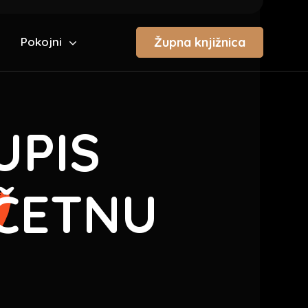
Župna knjižnica
Pokojni
UPIS
OČETNU