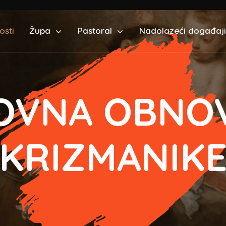
osti
Župa
Pastoral
Nadolazeći događaji
OVNA OBNOV
KRIZMANIK