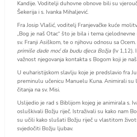
Kandije. Voditelji duhovne obnove bili su vjerouč
Šekerija i s. Ivanka Mihaljević.
Fra Josip Vlašić, voditelj Franjevačke kuće moli
„Bog je naš Otac“ što je bila i tema cjelodnevne
sv. Franji Asiškom, te o njihovu odnosu sa Ocem.
primiše dade moć da budu djeca Božja
(Iv 1,12). 
važnost njegovanja kontakta s Bogom koji je naš 
U euharistijskom slavlju koje je predslavio fra J
preminulu učenicu Manuelu Kuna. Animirali su litur
čitanja na sv. Misi.
Uslijedio je rad s Biblijom kojeg je animirala s. 
osluškivali Božju riječ. Istraživali su kako nam B
su učili kako slušati Božju riječ u vlastitom životu
svjedočiti Božju ljubav.