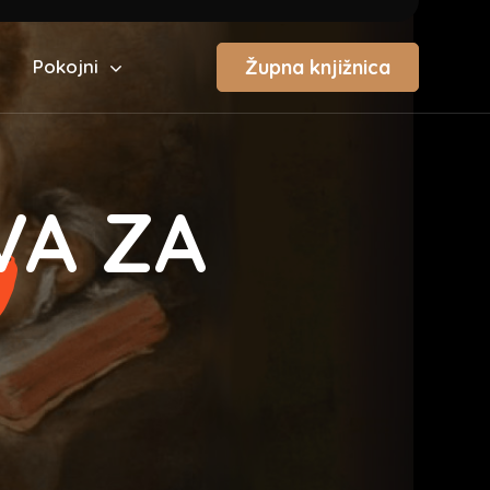
Župna knjižnica
Pokojni
A ZA
E