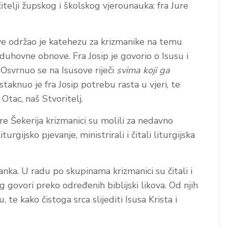
itelji župskog i školskog vjerounauka: fra Jure
tve održao je katehezu za krizmanike na temu
 duhovne obnove. Fra Josip je govorio o Isusu i
 Osvrnuo se na Isusove riječi
svima koji ga
Istaknuo je fra Josip potrebu rasta u vjeri, te
Otac, naš Stvoritelj.
ure Šekerija krizmanici su molili za nedavno
gijsko pjevanje, ministrirali i čitali liturgijska
Ivanka. U radu po skupinama krizmanici su čitali i
og govori preko određenih biblijski likova. Od njih
, te kako čistoga srca slijediti Isusa Krista i