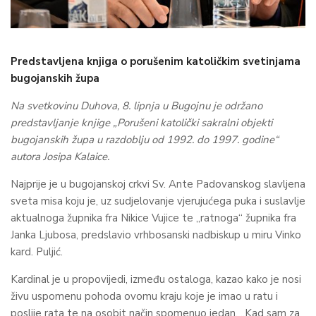
Predstavljena knjiga o porušenim katoličkim svetinjama
bugojanskih župa
Na svetkovinu Duhova, 8. lipnja u Bugojnu je održano
predstavljanje knjige „Porušeni katolički sakralni objekti
bugojanskih župa u razdoblju od 1992. do 1997. godine“
autora Josipa Kalaice.
Najprije je u bugojanskoj crkvi Sv. Ante Padovanskog slavljena
sveta misa koju je, uz sudjelovanje vjerujućega puka i suslavlje
aktualnoga župnika fra Nikice Vujice te „ratnoga“ župnika fra
Janka Ljubosa, predslavio vrhbosanski nadbiskup u miru Vinko
kard. Puljić.
Kardinal je u propovijedi, između ostaloga, kazao kako je nosi
živu uspomenu pohoda ovomu kraju koje je imao u ratu i
poslije rata te na osobit način spomenuo jedan. „Kad sam za