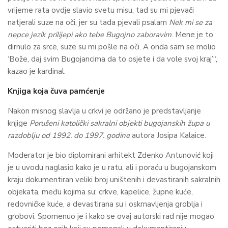
vrijeme rata ovdje slavio svetu misu, tad su mi pjevači
natjerali suze na oči, jer su tada pjevali psalam
Nek mi se za
nepce jezik prilijepi ako tebe Bugojno zaboravim
. Mene je to
dirnulo za srce, suze su mi pošle na oči. A onda sam se molio
‘Bože, daj svim Bugojancima da to osjete i da vole svoj kraj’“,
kazao je kardinal.
Knjiga koja čuva pamćenje
Nakon misnog slavlja u crkvi je održano je predstavljanje
knjige
Porušeni katolički sakralni objekti bugojanskih župa u
razdoblju od 1992. do 1997. godine
autora Josipa Kalaice.
Moderator je bio diplomirani arhitekt Zdenko Antunović koji
je u uvodu naglasio kako je u ratu, ali i poraću u bugojanskom
kraju dokumentiran veliki broj uništenih i devastiranih sakralnih
objekata, među kojima su: crkve, kapelice, župne kuće,
redovničke kuće, a devastirana su i oskrnavljenja groblja i
grobovi. Spomenuo je i kako se ovaj autorski rad nije mogao