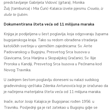
predstavljanje Gabrijela Vidović (gitara), Monika
Žulj (tamburica) i Mia Ćurić-Kalaica izvele pjesmu
Croatio, iz
duše te ljubim.
Dokumentirana šteta veća od 11 milijuna maraka
Knjiga je podijeljena u šest poglavlja, koja odgovaraju župama
bugojanskoga kraja. Tako su redom obrađena stradanja
katoličkih svetinja u vjerničkim zajednicama: Sv. Ante
Padovanskog u Bugojnu, Presvetog Srca Isusova u
Glavicama, Srca Marijina u Skopaljskoj Gračanici, Sv. Ilije
Proroka u Kandiji, Presvetog Srca Isusova u Pećinama kod
Novog Travnika.
U zadnjem šestom poglavlju doneseni su nalazi sudskog
građevinskog vještaka Zdenka Antunovića koji je izračunao da
je načinjena materijalna šteta veća od 11 milijuna maraka.
Inače, autor Josip Kalajica je Bugojanac rođen 1956. u
Travniku. Posljednji ga je rat zatekao u Bugojnu gdje se