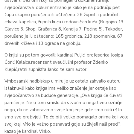
ostvariti bez onih koji su pomagali u dokumentiranju
svjedočanstva. dokumentirano je kako je na području pet
župa ukupno porušeno ili oštećeno: 38 župnih i područnih
crkava, kapelica, župnih kuća i redovničkih kuća (Bugojno 13,
Glavice 3, Skop. Gračanica 8, Kandija 7, Pećine 5). Također,
porušeno je ili oštećeno: 165 grobnica, 218 spomenika, 67
drvenih križeva i 13 ograda na groblju.
O knjizi su potom govorili: kardinal Puljić, profesorica Josipa
Ćorić Kalaica,recenzent sveučilišni profesor Zdenko
Klepić,ratni župnikfra Janko te sam autor.
Vrhbosanski nadbiskup u miru je uz ostalo zahvalio autoru
istaknuvši kako knjiga ima veliko značenje jer ostaje kao
svjedočanstvo za buduće generacije. „Ova knjiga će čuvati
pamćenje. Ne u tom smislu da stvorimo negativno ozračje,
nego, da ne zaboravimo svoje korijenje gdje smo nikli i što
smo sve preživjeli. To će biti veliko pomagalo onima koji vole
svoj kraj. Vrlo je važno poznavati gdje su živjeli naši preci“,
kazao je kardinal Vinko.