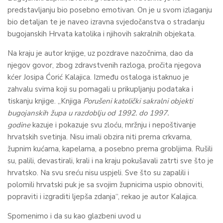
predstavljanju bio posebno emotivan. On je u svom izlaganju
bio detaljan te je naveo izravna svjedočanstva o stradanju
bugojanskih Hrvata katolika i njihovih sakralnih objekata.
Na kraju je autor knjige, uz pozdrave nazočnima, dao da
njegov govor, zbog zdravstvenih razloga, pročita njegova
kćer Josipa Ćorić Kalajica. Između ostaloga istaknuo je
zahvalu svima koji su pomagali u prikupljanju podataka i
tiskanju knjige. „Knjiga
Porušeni katolički sakralni objekti
bugojanskih župa u razdoblju od 1992. do 1997.
godine
kazuje i pokazuje svu zloću, mržnju i nepoštivanje
hrvatskih svetinja. Nisu imali obzira niti prema crkvama,
župnim kućama, kapelama, a posebno prema grobljima. Rušili
su, palili, devastirali, krali i na kraju pokušavali zatrti sve što je
hrvatsko. Na svu sreću nisu uspjeli. Sve što su zapalili i
polomili hrvatski puk je sa svojim župnicima uspio obnoviti,
popraviti i izgraditi ljepša zdanja“, rekao je autor Kalajica.
Spomenimo i da su kao glazbeni uvod u