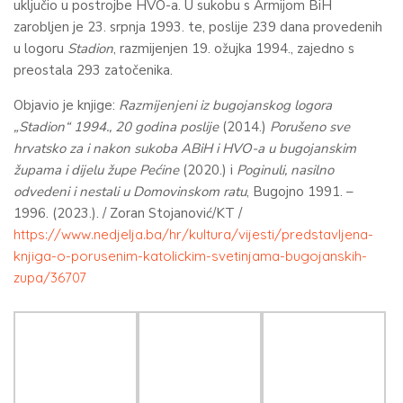
uključio u postrojbe HVO-a. U sukobu s Armijom BiH
zarobljen je 23. srpnja 1993. te, poslije 239 dana provedenih
u logoru
Stadion
, razmijenjen 19. ožujka 1994., zajedno s
preostala 293 zatočenika.
Objavio je knjige:
Razmijenjeni iz bugojanskog logora
„Stadion“ 1994., 20 godina poslije
(2014.)
Porušeno sve
hrvatsko za i nakon sukoba ABiH i HVO-a u bugojanskim
župama i dijelu župe Pećine
(2020.) i
Poginuli, nasilno
odvedeni i nestali u Domovinskom ratu
, Bugojno 1991. –
1996. (2023.). / Zoran Stojanović/KT /
https://www.nedjelja.ba/hr/kultura/vijesti/predstavljena-
knjiga-o-porusenim-katolickim-svetinjama-bugojanskih-
zupa/36707