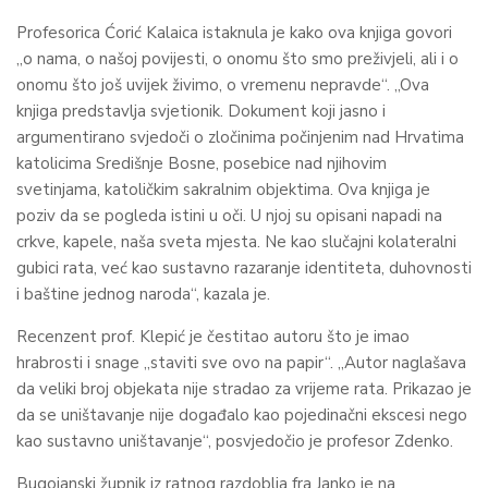
Profesorica Ćorić Kalaica istaknula je kako ova knjiga govori
„o nama, o našoj povijesti, o onomu što smo preživjeli, ali i o
onomu što još uvijek živimo, o vremenu nepravde“. „Ova
knjiga predstavlja svjetionik. Dokument koji jasno i
argumentirano svjedoči o zločinima počinjenim nad Hrvatima
katolicima Središnje Bosne, posebice nad njihovim
svetinjama, katoličkim sakralnim objektima. Ova knjiga je
poziv da se pogleda istini u oči. U njoj su opisani napadi na
crkve, kapele, naša sveta mjesta. Ne kao slučajni kolateralni
gubici rata, već kao sustavno razaranje identiteta, duhovnosti
i baštine jednog naroda“, kazala je.
Recenzent prof. Klepić je čestitao autoru što je imao
hrabrosti i snage „staviti sve ovo na papir“. „Autor naglašava
da veliki broj objekata nije stradao za vrijeme rata. Prikazao je
da se uništavanje nije događalo kao pojedinačni ekscesi nego
kao sustavno uništavanje“, posvjedočio je profesor Zdenko.
Bugojanski župnik iz ratnog razdoblja fra Janko je na