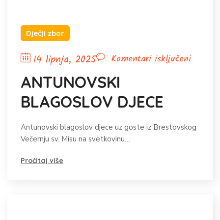
Dječji zbor
za
14 lipnja, 2025
Komentari isključeni
ANTUN
ANTUNOVSKI
BLAGO
BLAGOSLOV DJECE
DJECE
Antunovski blagoslov djece uz goste iz Brestovskog
Večernju sv. Misu na svetkovinu…
Pročitaj više