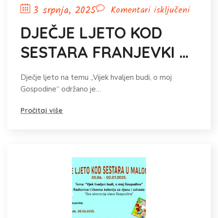
za
3 srpnja, 2025
Komentari isključeni
DJEČJ
DJEČJE LJETO KOD
LJETO
SESTARA FRANJEVKI U
KOD
SESTA
MALOM SELU
Dječje ljeto na temu „Vijek hvaljen budi, o moj
FRANJE
Gospodine“ održano je…
U
MALO
Pročitaj više
SELU