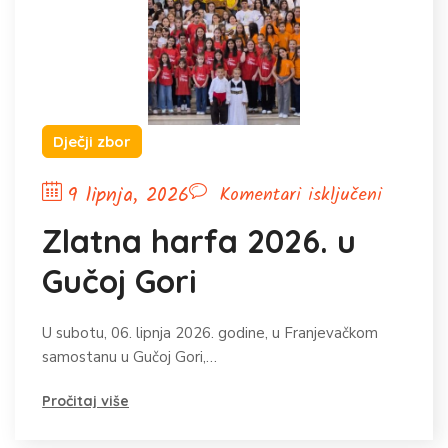
Dječji zbor
za
9 lipnja, 2026
Komentari isključeni
Zlatna
Zlatna harfa 2026. u
harfa
Gučoj Gori
2026.
u
U subotu, 06. lipnja 2026. godine, u Franjevačkom
Gučoj
samostanu u Gučoj Gori,…
Gori
Pročitaj više