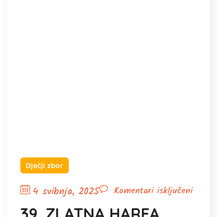
Dječji zbor
za
4 svibnja, 2025
Komentari isključeni
39.
39. ZLATNA HARFA