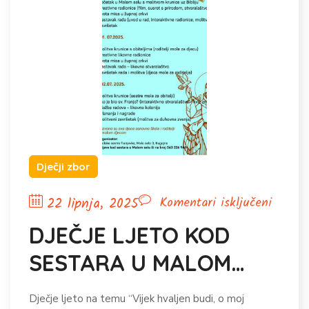
Dječji zbor
za
22 lipnja, 2025
Komentari isključeni
DJEČJ
DJEČJE LJETO KOD
LJETO
SESTARA U MALOM
KOD
SESTA
SELU
Dječje ljeto na temu “Vijek hvaljen budi, o moj
U