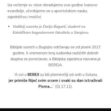
Iza večernje sv. mise obrađujemo ove godine Ivanovo
evanđelje, utvrđujemo se u apostolskom nauku,
zajedništvu i molitvi.
Voditelj susreta je Darijo Bagarić, student na
Katoličkom bogoslovnom fakultetu u Sarajevu.
Biblijski susreti u Bugojnu održavaju se od jeseni 2017.
godine. S vremenom broj sudionika različitih dobnih
skupina se povećavao, a Biblijska zajednica nazvana je
BEREJA.
“A ovi u
BEREJI
su bili plemenitiji od onih u Solunu,
jer primiše Riječ svim srcem i svaki su dan istraživali
Pisma…
” (Dj 17,11).