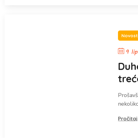
Novost
9 li
Duh
tre
Prošavš
nekolik
Pročitaj