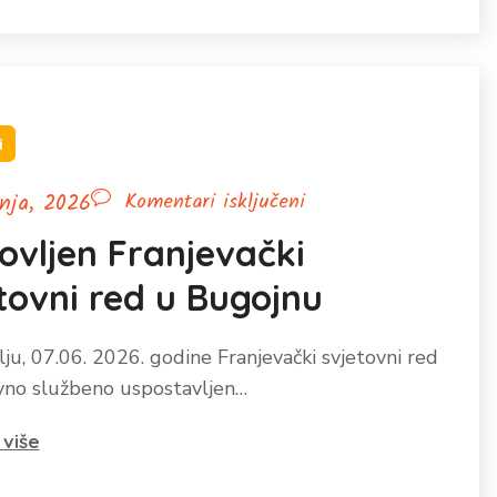
i
za
pnja, 2026
Komentari isključeni
Obnovljen
vljen Franjevački
Franjevački
tovni red u Bugojnu
svjetovni
red
ju, 07.06. 2026. godine Franjevački svjetovni red
u
vno službeno uspostavljen…
Bugojnu
 više