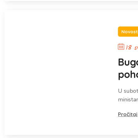
Novost
18 s
Bug
poho
vije
U subot
minista
Pročitaj