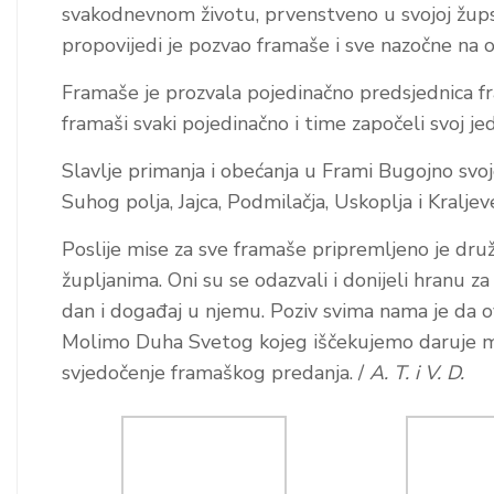
svakodnevnom životu, prvenstveno u svojoj župsko
propovijedi je pozvao framaše i sve nazočne na o
Framaše je prozvala pojedinačno predsjednica fr
framaši svaki pojedinačno i time započeli svoj je
Slavlje primanja i obećanja u Frami Bugojno svo
Suhog polja, Jajca, Podmilačja, Uskoplja i Kraljev
Poslije mise za sve framaše pripremljeno je dru
župljanima. Oni su se odazvali i donijeli hranu z
dan i događaj u njemu. Poziv svima nama je da
Molimo Duha Svetog kojeg iščekujemo daruje mla
svjedočenje framaškog predanja. /
A. T. i V. D.