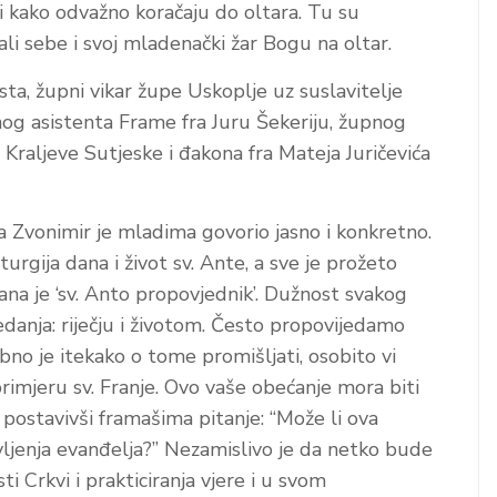
iji kako odvažno koračaju do oltara. Tu su
dali sebe i svoj mladenački žar Bogu na oltar.
ista, župni vikar župe Uskoplje uz suslavitelje
nog asistenta Frame fra Juru Šekeriju, župnog
z Kraljeve Sutjeske i đakona fra Mateja Juričevića
a Zvonimir je mladima govorio jasno i konkretno.
turgija dana i život sv. Ante, a sve je prožeto
a je ‘sv. Anto propovjednik’. Dužnost svakog
edanja: riječju i životom. Često propovijedamo
ebno je itekako o tome promišljati, osobito vi
primjeru sv. Franje. Ovo vaše obećanje mora biti
 postavivši framašima pitanje: “Može li ova
vljenja evanđelja?” Nezamislivo je da netko bude
ti Crkvi i prakticiranja vjere i u svom