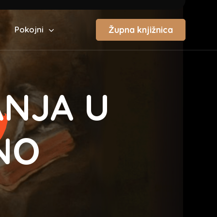
Župna knjižnica
Pokojni
ANJA U
NO