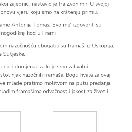
j zajednici, nastavio je fra Zvonimir. U svojoj
bnovu vjeru koju smo na krštenju primili.
ame Antonija Tomas. ‘Evo me’, izgovorili su
dnogodišnji hod u Frami.
jom nazočnošću obogatili su framaši iz Uskoplja,
e Sutjeske.
ženje i domjenak za koje smo zahvalni
a stotinjak nazočnih framaša. Bogu hvala za ovaj
 ove mlade pratimo molitvom na putu predanja.
dim framašima odvažnost i jakost za život i