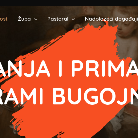
osti
Župa
Pastoral
Nadolazeći događaji
NJA I PRIM
RAMI BUGOJ