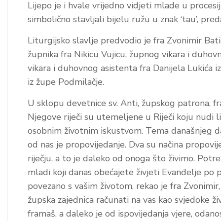
Lijepo je i hvale vrijedno vidjeti mlade u proces
simbolično stavljali bijelu ružu u znak ‘tau’, pre
Liturgijsko slavlje predvodio je fra Zvonimir Bat
župnika fra Nikicu Vujicu, župnog vikara i duhov
vikara i duhovnog asistenta fra Danijela Lukića i
iz župe Podmilačje.
U sklopu devetnice sv. Anti, župskog patrona, fr
Njegove riječi su utemeljene u Riječi koju nudi li
osobnim životnim iskustvom. Tema današnjeg dan
od nas je propovijedanje. Dva su načina propovij
riječju, a to je daleko od onoga što živimo. Potr
mladi koji danas obećajete živjeti Evanđelje po 
povezano s vašim životom, rekao je fra Zvonimir,
župska zajednica računati na vas kao svjedoke ži
framaš, a daleko je od ispovijedanja vjere, odanos