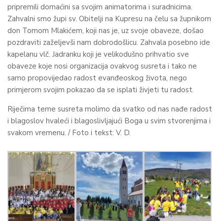
pripremili domaćini sa svojim animatorima i suradnicima.
Zahvalni smo župi sv. Obitelji na Kupresu na čelu sa župnikom
don Tomom Mlakićem, koji nas je, uz svoje obaveze, došao
pozdraviti zaželjevši nam dobrodošlicu. Zahvala posebno ide
kapelanu vlč. Jadranku koji je velikodušno prihvatio sve
obaveze koje nosi organizacija ovakvog susreta i tako ne
samo propovijedao radost evanđeoskog života, nego
primjerom svojim pokazao da se isplati živjeti tu radost.
Riječima teme susreta molimo da svatko od nas nađe radost
i blagoslov hvaleći i blagoslivljajući Boga u svim stvorenjima i
svakom vremenu. / Foto i tekst: V. D.