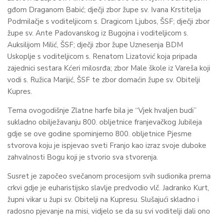
gđom Draganom Babić; dječji zbor župe sv. Ivana Krstitelja
Podmilačje s voditeljicom s. Dragicom Ljubos, ŠSF; dječji zbor
župe sv. Ante Padovanskog iz Bugojna i voditeljicom s.
Auksilijom Milić, ŠSF; dječji zbor župe Uznesenja BDM
Uskoplje s voditeljicom s. Renatom Lizatović koja pripada
zajednici sestara Kćeri milosrđa; zbor Male škole iz Vareša koji
vodi s. Ružica Marijić, ŠSF te zbor domaćin župe sv. Obitelji
Kupres.
Tema ovogodišnje Zlatne harfe bila je “Vjek hvaljen budi”
sukladno obilježavanju 800. obljetnice franjevačkog Jubileja
gdje se ove godine spominjemo 800. obljetnice Pjesme
stvorova koju je ispjevao sveti Franjo kao izraz svoje duboke
zahvalnosti Bogu koji je stvorio sva stvorenja.
Susret je započeo svečanom procesijom svih sudionika prema
crkvi gdje je euharistijsko slavlje predvodio vlč. Jadranko Kurt,
župni vikar u župi sv. Obitelji na Kupresu. Slušajući skladno i
radosno pjevanje na misi, vidjelo se da su svi voditelji dali ono