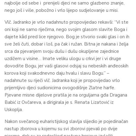
najbolje od sebe i prenijeli djeci ne samo glazbeno znanje,
nego još i više, pobožno i vrlo lijepo sudjelovanje u misi.
Vlč. Jadranko je vrlo nadahnuto propovijedao rekavši: “Vi ste
oni koji ne samo riječima, nego svojim glasom slavite Boga i
dajete kâd pred lice njegovo. Bog je stvorio svaki glas i on ih
sve želi čuti, dobar i loš, pa čak i ružan. Bitna je nakana i želja
srca da pjevanjem svoju dušu i dušu okupljene zajednice
uzdižem u visine… Imate veliku ulogu u crkvi jer i vi druge
dovodite Bogu, jer vaši glasovi odsjaj su nebeskih anđeoskih
korova koji svakodnevno daju hvalu i slavu Bogu.” –
nadahnute su riječi vlč. Jadranka koji je propovijedao vrlo
prijemljivo djeci sudionicima ovogodišnje Zlatne harfe.
Pjevane misne dijelove pratila je na orguljama gđa Dragana
Babić iz Ovčareva, a dirigirala je s. Renata Lizatović iz
Uskoplja.
Nakon svečanog euharistijskog slavlja slijedio je pojedinačan
nastup zborova u kojemu su svi zborovi pjevali po dvije