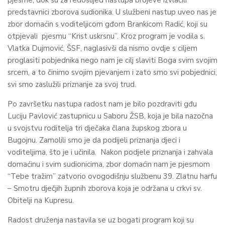
pjesme, dok su za redoslijed nastupa brojeve izvlačili
predstavnici zborova sudionika. U službeni nastup uveo nas je
zbor domaćin s voditeljicom gđom Brankicom Radić, koji su
otpjevali pjesmu “Krist uskrsnu”. Kroz program je vodila s.
Vlatka Dujmović, ŠSF, naglasivši da nismo ovdje s ciljem
proglasiti pobjednika nego nam je cilj slaviti Boga svim svojim
srcem, a to činimo svojim pjevanjem i zato smo svi pobjednici,
svi smo zaslužili priznanje za svoj trud.
Po završetku nastupa radost nam je bilo pozdraviti gđu
Luciju Pavlović zastupnicu u Saboru ŽSB, koja je bila nazočna
u svojstvu roditelja tri dječaka člana župskog zbora u
Bugojnu. Zamolili smo je da podijeli priznanja djeci i
voditeljima, što je i učinila. Nakon podjele priznanja i zahvala
domaćinu i svim sudionicima, zbor domaćin nam je pjesmom
“Tebe tražim” zatvorio ovogodišnju službenu 39. Zlatnu harfu
– Smotru dječjih župnih zborova koja je održana u crkvi sv.
Obitelji na Kupresu.
Radost druženja nastavila se uz bogati program koji su