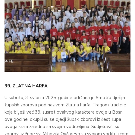
39. ZLATNA HARFA
U subotu, 3. svibnja 2025. godine održana je Smotra dječjih
župskih zborova pod nazivom Zlatna harfa. Tragom tradicije
koja bilježi već 39. susret ovakvog karaktera ovdje u Bosni, i
ove godine, okupili su se dječji župski zborovi iz šest župa
ovoga kraja zajedno sa svojim voditeljima. Sudjelovali su
zborovi iz župe sv. Mihovila Ovčarevo sa svojom voditeljicom