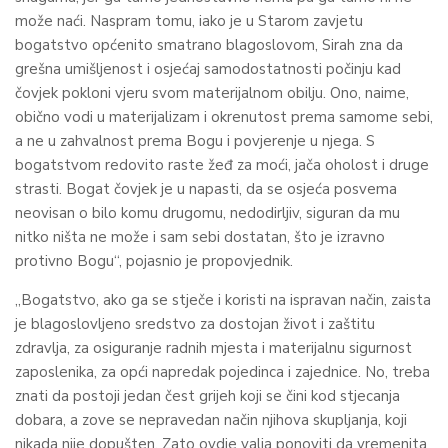
može naći. Naspram tomu, iako je u Starom zavjetu
bogatstvo općenito smatrano blagoslovom, Sirah zna da
grešna umišljenost i osjećaj samodostatnosti počinju kad
čovjek pokloni vjeru svom materijalnom obilju. Ono, naime,
obično vodi u materijalizam i okrenutost prema samome sebi,
a ne u zahvalnost prema Bogu i povjerenje u njega. S
bogatstvom redovito raste žeđ za moći, jača oholost i druge
strasti. Bogat čovjek je u napasti, da se osjeća posvema
neovisan o bilo komu drugomu, nedodirljiv, siguran da mu
nitko ništa ne može i sam sebi dostatan, što je izravno
protivno Bogu“, pojasnio je propovjednik.
„Bogatstvo, ako ga se stječe i koristi na ispravan način, zaista
je blagoslovljeno sredstvo za dostojan život i zaštitu
zdravlja, za osiguranje radnih mjesta i materijalnu sigurnost
zaposlenika, za opći napredak pojedinca i zajednice. No, treba
znati da postoji jedan čest grijeh koji se čini kod stjecanja
dobara, a zove se nepravedan način njihova skupljanja, koji
nikada nije dopušten. Zato ovdje valja ponoviti da vremenita