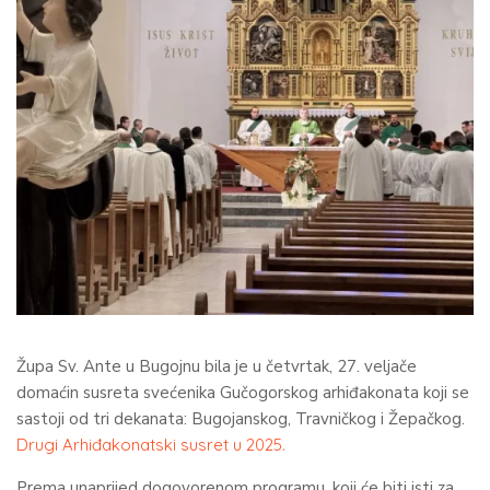
Župa Sv. Ante u Bugojnu bila je u četvrtak, 27. veljače
domaćin susreta svećenika Gučogorskog arhiđakonata koji se
sastoji od tri dekanata: Bugojanskog, Travničkog i Žepačkog.
Drugi Arhiđakonatski susret u 2025.
Prema unaprijed dogovorenom programu, koji će biti isti za