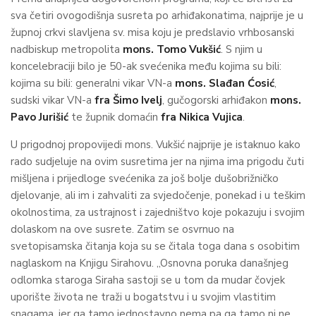
sva četiri ovogodišnja susreta po arhiđakonatima, najprije je u
župnoj crkvi slavljena sv. misa koju je predslavio vrhbosanski
nadbiskup metropolita
mons. Tomo Vukšić
. S njim u
koncelebraciji bilo je 50-ak svećenika među kojima su bili:
kojima su bili: generalni vikar VN-a
mons. Slađan Ćosić
,
sudski vikar VN-a
fra Šimo Ivelj
, gučogorski arhiđakon
mons.
Pavo Jurišić
te župnik domaćin
fra Nikica Vujica
.
U prigodnoj propovijedi mons. Vukšić najprije je istaknuo kako
rado sudjeluje na ovim susretima jer na njima ima prigodu čuti
mišljena i prijedloge svećenika za još bolje dušobrižničko
djelovanje, ali im i zahvaliti za svjedočenje, ponekad i u teškim
okolnostima, za ustrajnost i zajedništvo koje pokazuju i svojim
dolaskom na ove susrete. Zatim se osvrnuo na
svetopisamska čitanja koja su se čitala toga dana s osobitim
naglaskom na Knjigu Sirahovu. „Osnovna poruka današnjeg
odlomka staroga Siraha sastoji se u tom da mudar čovjek
uporište života ne traži u bogatstvu i u svojim vlastitim
snagama, jer ga tamo jednostavno nema pa ga tamo ni ne