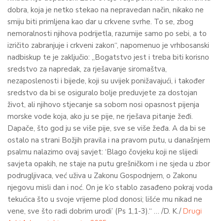
dobra, koja je netko stekao na nepravedan način, nikako ne
smiju biti primljena kao dar u crkvene svrhe. To se, zbog
nemoralnosti njihova podrijetla, razumije samo po sebi, a to
izričito zabranjuje i crkveni zakon“, napomenuo je vrhbosanski
nadbiskup te je zaključio: „Bogatstvo jest i treba biti korisno
sredstvo za napredak, za rješavanje siromaštva,
nezaposlenosti i bijede, koji su uvijek ponižavajući, i također
sredstvo da bi se osiguralo bolje preduvjete za dostojan
život, ali njihovo stjecanje sa sobom nosi opasnost pijenja
morske vode koja, ako ju se pije, ne rješava pitanje žeđi.
Dapače, što god ju se više pije, sve se više žeđa. A da bi se
ostalo na strani Božjih pravila i na pravom putu, u današnjem
psalmu nalazimo ovaj savjet: ‘Blago čovjeku koji ne slijedi
savjeta opakih, ne staje na putu grešničkom i ne sjeda u zbor
podrugljivaca, već uživa u Zakonu Gospodnjem, o Zakonu
njegovu misli dan i noć. On je k’o stablo zasađeno pokraj voda
tekućica što u svoje vrijeme plod donosi; lišće mu nikad ne
vene, sve što radi dobrim urodi’ (Ps 1,1-3).“ … /D. K./
Drugi